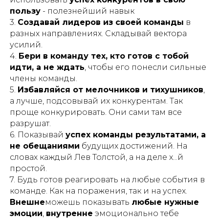
пользу
- полезнейший навык
3.
Создавай лидеров из своей команды
в
разных направлениях. Складывай вектора
усилий.
4.
Бери в команду тех, кто готов с тобой
идти, а не ждать
, чтобы его понесли сильные
члены команды.
5.
Избавляйся от мелочников и тихушников
,
а лучше, подсовывай их конкурентам. Так
проще конкурировать. Они сами там все
разрушат.
6. Показывай
успех команды результатами, а
не обещаниями
будущих достижений. На
словах каждый Лев Толстой, а на деле х...й
простой.
7. Будь готов реагировать на любые события в
команде. Как на поражения, так и на успех.
Внешне
можешь показывать
любые нужные
эмоции
,
внутренне
эмоционально тебе